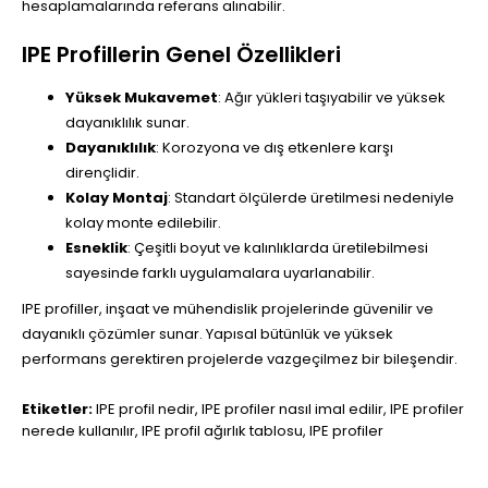
hesaplamalarında referans alınabilir.
IPE Profillerin Genel Özellikleri
Yüksek Mukavemet
: Ağır yükleri taşıyabilir ve yüksek
dayanıklılık sunar.
Dayanıklılık
: Korozyona ve dış etkenlere karşı
dirençlidir.
Kolay Montaj
: Standart ölçülerde üretilmesi nedeniyle
kolay monte edilebilir.
Esneklik
: Çeşitli boyut ve kalınlıklarda üretilebilmesi
sayesinde farklı uygulamalara uyarlanabilir.
IPE profiller, inşaat ve mühendislik projelerinde güvenilir ve
dayanıklı çözümler sunar. Yapısal bütünlük ve yüksek
performans gerektiren projelerde vazgeçilmez bir bileşendir.
Etiketler:
IPE profil nedir
,
IPE profiler nasıl imal edilir
,
IPE profiler
nerede kullanılır
,
IPE profil ağırlık tablosu
,
IPE profiler