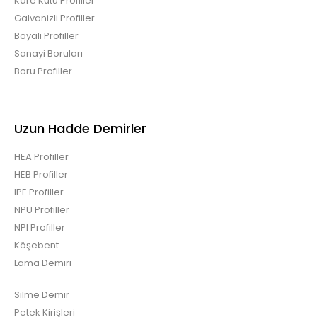
Kare Kutu Profiller
Galvanizli Profiller
Boyalı Profiller
Sanayi Boruları
Boru Profiller
Uzun Hadde Demirler
HEA Profiller
HEB Profiller
IPE Profiller
NPU Profiller
NPI Profiller
Köşebent
Lama Demiri
Silme Demir
Petek Kirişleri