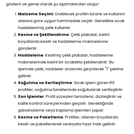
gösterir ve genel olarak şu aşamalardan oluşur:
Malzeme Seçimi
: Üretilecek profilin türüne ve kullanım
alanına göre uygun hammadde seçilir. Genellikle sıcak
haddelenmiş çelik kullanılır.
Kesme ve Şekillendirme
: Çelik plakalar, belirli
boyutlarda kesilir ve haddeleme makinelerine
gönderilir.
Haddeleme
: Kesilmiş çelik plakalar, haddeleme
makinelerinde belirli bir sıcaklıkta şekillendirilir. Bu
işlemde çelik, haddeler arasında geçirilerek "I" şekline
getirilir.
Soğutma ve Sertleştirme
: Sıcak işlem gören IPE
profiller, soğutma tünellerinde soğutularak sertleştirilir.
Son İşlemler
: Profil yüzeyleri temizlenir, düzleştirilir ve
kalite kontrol süreçlerinden geçirilir. Gerektiğinde
galvanizleme veya kaplama işlemleri yapılır.
Kesme ve Paketleme
: Profiller, istenen boyutlarda
kesilir ve paketlenerek sevkiyata hazır hale getirilir.