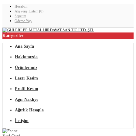
Hesabım
Alışveriş Listem (0)
Sepetim
Ödeme Yap
Kategoriler
Ana Sayfa
Hakkımızda
Ürünlerimiz
Lazer Kesim
Profil Kesim
Ağır Nakliye
Ağırlık Hesapla
İletişim
Ptesi-Ctesi