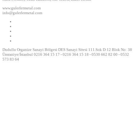
www.gulerlermetal.com
info@gulerlermetal.com
Dudullu Organize Sanayi Bölgesi DES Sanayi Sitesi 111.Sok D:12 Blok No: 38
Ümraniye/İstanbul 0216 364 15 17 - 0216 364 15 18 - 0530 662 82 00 - 0532
573 83 64
youtube
siyahbet
mp3
giriş
dönüştürücü
siyahbet
deneme
giriş
bonusu
siyahbet
deneme
giriş
bonusu
siyahbet
veren
giriş
siteler
siyahbet
deneme
giriş
bonusu
siyahbet
veren
giriş
siteler
siyahbet
giriş