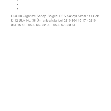
Dudullu Organize Sanayi Bölgesi DES Sanayi Sitesi 111.Sok
D:12 Blok No: 38 Ümraniye/İstanbul 0216 364 15 17 - 0216
364 15 18 - 0530 662 82 00 - 0532 573 83 64
youtube
siyahbet
mp3
giriş
dönüştürücü
siyahbet
deneme
giriş
bonusu
siyahbet
deneme
giriş
bonusu
siyahbet
veren
giriş
siteler
siyahbet
deneme
giriş
bonusu
siyahbet
veren
giriş
siteler
siyahbet
giriş