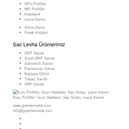
NPU Profiller
NPI Profiller
Köşebent
Lama Demiri
Silme Demir
Petek Kirişleri
Sac Levha Ürünlerimiz
DKP Saclar
Siyah DKP Saclar
Galvanizli Saclar
Paslanmaz Saclar
Baklava Dilimli
Trapez Saclar
HRP Saclar
Kutu Profiller, Uzun Haddeler, Sac Grubu, Lazer Kesim
www.gulerlermetal.com
info@gulerlermetal.com